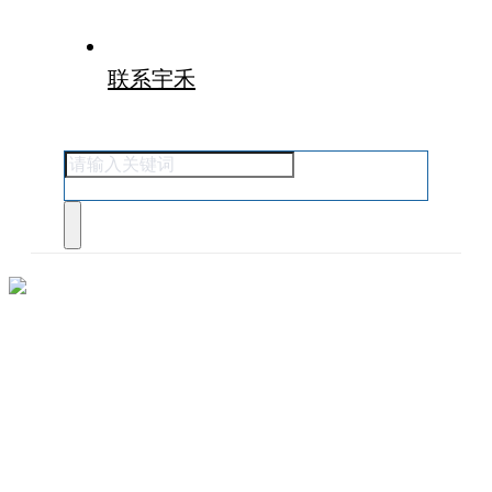
联系宇禾
YLWS101微电脑白天黑夜光照培养箱控制器
首页
光照培养箱控制器
产品详情