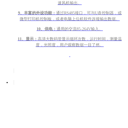
速风机输出。
9
、丰富的外设功能：
通过RS485接口，可与U盘控制器，或
微型打印机控制板，或者电脑上位机软件连接输出数据。
10
、供电：
通用的交流85-264V输入。
11
、显示：
高清大数码管显示循环次数，运行时间，测量温
度，光照度，用户观察数据一目了然。