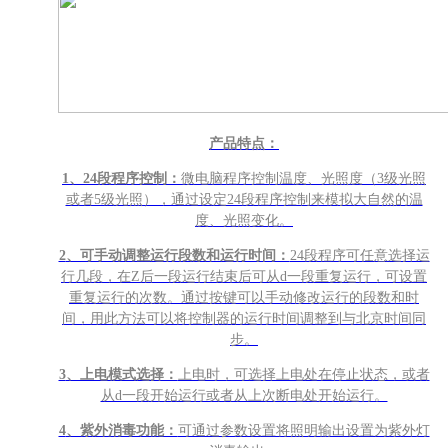
产品特点：
1
、24段程序控制：
微电脑程序控制温度、光照度（3级光照
或者5级光照），通过设定24段程序控制来模拟大自然的温
度、光照变化。
2
、可手动调整运行段数和运行时间：
24段程序可任意选择运
行几段，在Z后一段运行结束后可从d一段重复运行，可设置
重复运行的次数。通过按键可以手动修改运行的段数和时
间，用此方法可以将控制器的运行时间调整到与北京时间同
步。
3
、上电模式选择：
上电时，可选择上电处在停止状态，或者
从d一段开始运行或者从上次断电处开始运行。
4
、紫外消毒功能：
可通过参数设置将照明输出设置为紫外灯