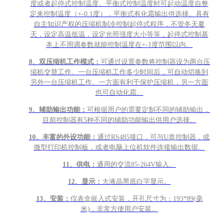
度或者起停式控制温度。平衡式控制温度时可起动温度自整
定来控制温度（+-0.1度），平衡式有化霜输出供选择。具有
自主知识产权的压缩机制冷控制起停式程序，不管冬天夏
天，设定高温低温，设定光照强度大小等等，起停式控制基
本上不用调参数就能控制温度在+-1度范围以内。
8
、双压缩机工作模式：
可通过设置参数将控制器设为两台压
缩机交替工作。一台压缩机工作多少时间后，可自动切换到
另外一台压缩机工作。一方面有利于保护压缩机，另一方面
也可自动化霜。
9
、辅助输出功能：
可根据用户的需要定制不同的辅助输出，
目前控制器有5种不同的辅助功能输出供用户选择。
10
、丰富的外设功能：
通过RS485接口，可与U盘控制器，或
微型打印机控制板，或者电脑上位机软件连接输出数据。
11
、供电：
通用的交流85-264V输入。
12
、显示：
大液晶黑底白字显示。
13
、安装：
仪表盒嵌入式安装，开孔尺寸为：193*89(毫
米)，非常方便用户安装。