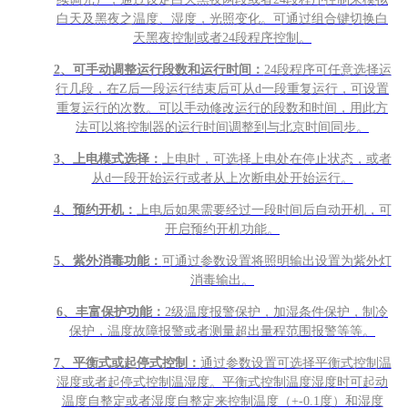
白天及黑夜之温度、湿度，光照变化。可通过组合键切换白
天黑夜控制或者24段程序控制。
2
、可手动调整运行段数和运行时间：
24段程序可任意选择运
行几段，在Z后一段运行结束后可从d一段重复运行，可设置
重复运行的次数。可以手动修改运行的段数和时间，用此方
法可以将控制器的运行时间调整到与北京时间同步。
3
、上电模式选择：
上电时，可选择上电处在停止状态，或者
从d一段开始运行或者从上次断电处开始运行。
4
、预约开机：
上电后如果需要经过一段时间后自动开机，可
开启预约开机功能。
5
、紫外消毒功能：
可通过参数设置将照明输出设置为紫外灯
消毒输出。
6
、丰富保护功能：
2级温度报警保护，加湿条件保护，制冷
保护，温度故障报警或者测量超出量程范围报警等等。
7
、平衡式或起停式控制：
通过参数设置可选择平衡式控制温
湿度或者起停式控制温湿度。平衡式控制温度湿度时可起动
温度自整定或者湿度自整定来控制温度（+-0.1度）和湿度