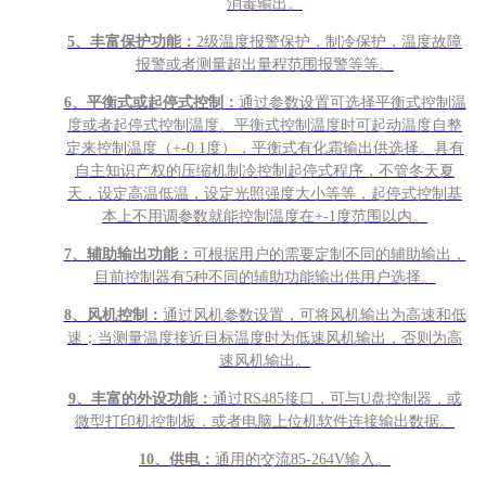
消毒输出。
5
、丰富保护功能：
2级温度报警保护，制冷保护，温度故障
报警或者测量超出量程范围报警等等。
6
、平衡式或起停式控制：
通过参数设置可选择平衡式控制温
度或者起停式控制温度。平衡式控制温度时可起动温度自整
定来控制温度（+-0.1度），平衡式有化霜输出供选择。具有
自主知识产权的压缩机制冷控制起停式程序，不管冬天夏
天，设定高温低温，设定光照强度大小等等，起停式控制基
本上不用调参数就能控制温度在+-1度范围以内。
7
、辅助输出功能：
可根据用户的需要定制不同的辅助输出，
目前控制器有5种不同的辅助功能输出供用户选择。
8
、风机控制：
通过风机参数设置，可将风机输出为高速和低
速；当测量温度接近目标温度时为低速风机输出，否则为高
速风机输出。
9
、丰富的外设功能：
通过RS485接口，可与U盘控制器，或
微型打印机控制板，或者电脑上位机软件连接输出数据。
10
、供电：
通用的交流85-264V输入。