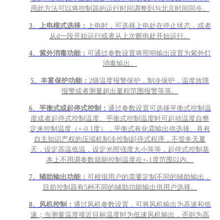
用此方法可以将控制器的运行时间调整到与北京时间同步。
3
、上电模式选择：
上电时，可选择上电处在停止状态，或者
从d一段开始运行或者从上次断电处开始运行。
4
、紫外消毒功能：
可通过参数设置将照明输出设置为紫外灯
消毒输出。
5
、丰富保护功能：
2级温度报警保护，制冷保护，温度故障
报警或者测量超出量程范围报警等等。
6
、平衡式或起停式控制：
通过参数设置可选择平衡式控制温
度或者起停式控制温度。平衡式控制温度时可起动温度自整
定来控制温度（+-0.1度），平衡式有化霜输出供选择。具有
自主知识产权的压缩机制冷控制起停式程序，不管冬天夏
天，设定高温低温，设定光照强度大小等等，起停式控制基
本上不用调参数就能控制温度在+-1度范围以内。
7
、辅助输出功能：
可根据用户的需要定制不同的辅助输出，
目前控制器有5种不同的辅助功能输出供用户选择。
8
、风机控制：
通过风机参数设置，可将风机输出为高速和低
速；当测量温度接近目标温度时为低速风机输出，否则为高