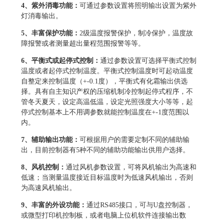
4
、紫外消毒功能：
可通过参数设置将照明输出设置为紫外
灯消毒输出。
5
、丰富保护功能：
2级温度报警保护，制冷保护，温度故
障报警或者测量超出量程范围报警等等。
6
、平衡式或起停式控制：
通过参数设置可选择平衡式控制
温度或者起停式控制温度。平衡式控制温度时可起动温度
自整定来控制温度（+-0.1度），平衡式有化霜输出供选
择。具有自主知识产权的压缩机制冷控制起停式程序，不
管冬天夏天，设定高温低温，设定光照强度大小等等，起
停式控制基本上不用调参数就能控制温度在+-1度范围以
内。
7
、辅助输出功能：
可根据用户的需要定制不同的辅助输
出，目前控制器有5种不同的辅助功能输出供用户选择。
8
、风机控制：
通过风机参数设置，可将风机输出为高速和
低速；当测量温度接近目标温度时为低速风机输出，否则
为高速风机输出。
9
、丰富的外设功能：
通过RS485接口，可与U盘控制器，
或微型打印机控制板，或者电脑上位机软件连接输出数