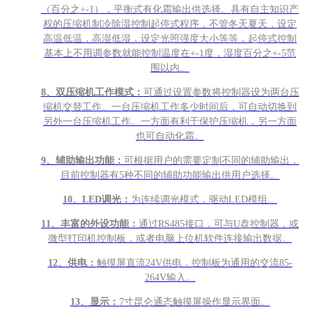
（百分之+-1），平衡式有化霜输出供选择。具有自主知识产
权的压缩机制冷除湿控制起停式程序，不管冬天夏天，设定
高温低温，高湿低湿，设定光照强度大小等等，起停式控制
基本上不用调参数就能控制温度在+-1度，湿度百分之+-5范
围以内。
8
、双压缩机工作模式：
可通过设置参数将控制器设为两台压
缩机交替工作。一台压缩机工作多少时间后，可自动切换到
另外一台压缩机工作。一方面有利于保护压缩机，另一方面
也可自动化霜。
9
、辅助输出功能：
可根据用户的需要定制不同的辅助输出，
目前控制器有5种不同的辅助功能输出供用户选择。
10
、LED调光：
为连续调光模式，驱动LED模组。
11
、丰富的外设功能：
通过RS485接口，可与U盘控制器，或
微型打印机控制板，或者电脑上位机软件连接输出数据。
12
、供电：
触摸屏直流24V供电，控制板为通用的交流85-
264V输入。
13
、显示：
7寸昆仑通态触摸屏操作显示界面。