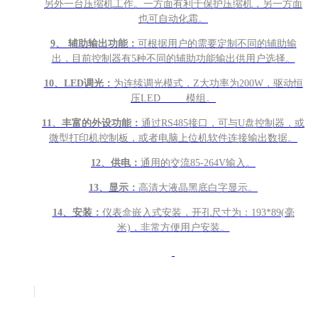
另外一台压缩机工作。一方面有利于保护压缩机，另一方面
也可自动化霜。
9
、 辅助输出功能：
可根据用户的需要定制不同的辅助输
出，目前控制器有5种不同的辅助功能输出供用户选择。
10
、LED调光：
为连续调光模式，Z大功率为200W，驱动恒
压LED 模组。
11
、丰富的外设功能：
通过RS485接口，可与U盘控制器，或
微型打印机控制板，或者电脑上位机软件连接输出数据。
12
、供电：
通用的交流85-264V输入。
13
、显示：
高清大液晶黑底白字显示。
14
、安装：
仪表盒嵌入式安装，开孔尺寸为：193*89(毫
米)，非常方便用户安装。