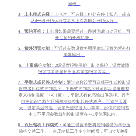
同步。
3
、上电模式选择：
上电时，可选择上电处在停止状态，或者
从d一段开始运行或者从上次断电处开始运行。
4
、预约开机：
上电后如果需要经过一段时间后自动开机，可
开启预约开机功能。
5
、紫外消毒功能：
可通过参数设置将照明输出设置为紫外灯
消毒输出。
6
、丰富保护功能：
2级温度报警保护，制冷保护，温度故障
报警或者测量超出量程范围报警等等。
7
、平衡式或起停式控制：
通过参数设置可选择平衡式控制温
度或者起停式控制温度。平衡式控制温度时可起动温度自整
定来控制温度（+-0.1度），平衡式有化霜输出供选择。具有
自主知识产权的压缩机制冷控制起停式程序，不管冬天夏
天，设定高温低温，设定光照强度大小等等，起停式控制基
本上不用调参数就能控制温度在+-1度范围以内。
8
、双压缩机工作模式：
可通过设置参数将控制器设为两台压
缩机交替工作。一台压缩机工作多少时间后，可自动切换到