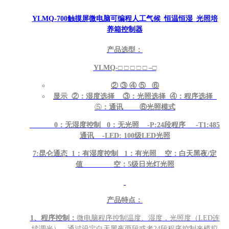
YLMQ-700触摸屏微电脑可编程人工气候_恒温恒湿_光照培
养箱控制器
产品选型：
YLMQ-
□ □ □ □ □ –□
②
③
④
⑤
⑥
显示
②
：湿度选择
③
：光照选择
④
：程序选择
⑤
：通讯
⑥
光照模式
0
：无湿度控制 0：无光照 -P:24段程序 -T1:485
通讯 -LED:
100
级
LED
光照
7:
昆仑通态 1：有湿度控制
1
：有光照
空：白天黑夜/定
值 空：5级日光灯光照
产品特点：
1
、程序控制：
微电脑程序控制温度、湿度，光照度（LED连
续调光），通过设定白天黑夜两段或者24段程序控制来模拟