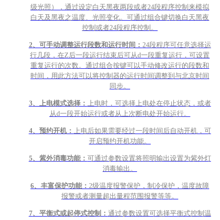
级光照），通过设定白天黑夜两段或者24段程序控制来模拟
白天及黑夜之温度、光照变化。可通过组合键切换白天黑夜
控制或者24段程序控制。
2
、可手动调整运行段数和运行时间：
24段程序可任意选择运
行几段，在Z后一段运行结束后可从d一段重复运行，可设置
重复运行的次数。通过组合按键可以手动修改运行的段数和
时间，用此方法可以将控制器的运行时间调整到与北京时间
同步。
3
、上电模式选择：
上电时，可选择上电处在停止状态，或者
从d一段开始运行或者从上次断电处开始运行。
4
、预约开机：
上电后如果需要经过一段时间后自动开机，可
开启预约开机功能。
5
、紫外消毒功能：
可通过参数设置将照明输出设置为紫外灯
消毒输出。
6
、丰富保护功能：
2级温度报警保护，制冷保护，温度故障
报警或者测量超出量程范围报警等等。
7
、平衡式或起停式控制：
通过参数设置可选择平衡式控制温