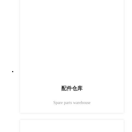
Administration
Office
配件仓库
Spare parts warehouse